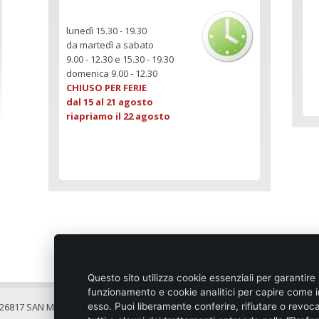
lunedì 15.30 - 19.30
da martedì a sabato
9.00 - 12.30 e 15.30 - 19.30
domenica 9.00 - 12.30
CHIUSO PER FERIE
dal 15 al 21 agosto
riapriamo il 22 agosto
Questo sito utilizza cookie essenziali per garantire 
funzionamento e cookie analitici per capire come i
- 26817 SAN MARTINO IN STRADA (LO)
Condiz
esso. Puoi liberamente conferire, rifiutare o revoc