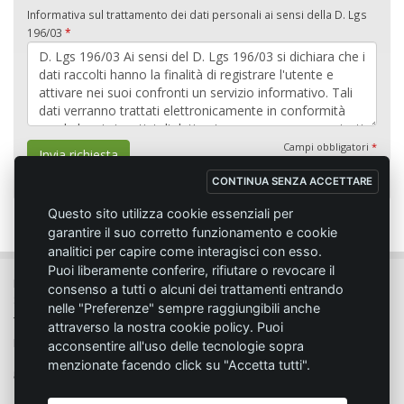
Informativa sul trattamento dei dati personali ai sensi della D. Lgs
196/03
*
Campi obbligatori
*
Invia richiesta
CONTINUA SENZA ACCETTARE
Questo sito utilizza cookie essenziali per
garantire il suo corretto funzionamento e cookie
analitici per capire come interagisci con esso.
Puoi liberamente conferire, rifiutare o revocare il
MC SPORT MARKET LODI - Via del Lavoro, 14 - 26817 SAN MARTINO IN
consenso a tutti o alcuni dei trattamenti entrando
STRADA (LO)
nelle "Preferenze" sempre raggiungibili anche
Tel. 0371.432774 - Fax 0371.432775 - Email:
info@emmecisport.com
attraverso la nostra cookie policy. Puoi
P.IVA 06749350150 - Iscriz. Trib. Lodi n° 4287 - C.C.I.A.A. n° 1122943
acconsentire all'uso delle tecnologie sopra
menzionate facendo click su "Accetta tutti".