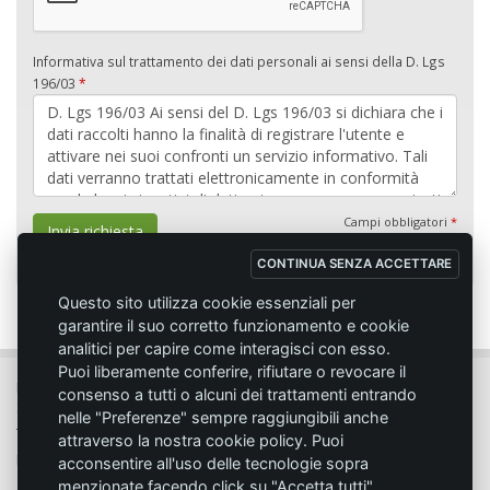
Informativa sul trattamento dei dati personali ai sensi della D. Lgs
196/03
*
Campi obbligatori
*
Invia richiesta
CONTINUA SENZA ACCETTARE
Questo sito utilizza cookie essenziali per
garantire il suo corretto funzionamento e cookie
analitici per capire come interagisci con esso.
Puoi liberamente conferire, rifiutare o revocare il
MC SPORT MARKET LODI - Via del Lavoro, 14 - 26817 SAN MARTINO IN
consenso a tutti o alcuni dei trattamenti entrando
STRADA (LO)
nelle "Preferenze" sempre raggiungibili anche
Tel. 0371.432774 - Fax 0371.432775 - Email:
info@emmecisport.com
attraverso la nostra cookie policy. Puoi
P.IVA 06749350150 - Iscriz. Trib. Lodi n° 4287 - C.C.I.A.A. n° 1122943
acconsentire all'uso delle tecnologie sopra
menzionate facendo click su "Accetta tutti".