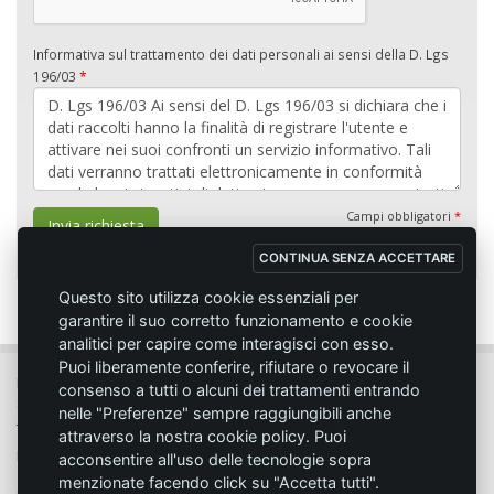
Informativa sul trattamento dei dati personali ai sensi della D. Lgs
196/03
*
Campi obbligatori
*
Invia richiesta
CONTINUA SENZA ACCETTARE
Questo sito utilizza cookie essenziali per
garantire il suo corretto funzionamento e cookie
analitici per capire come interagisci con esso.
Puoi liberamente conferire, rifiutare o revocare il
MC SPORT MARKET LODI - Via del Lavoro, 14 - 26817 SAN MARTINO IN
consenso a tutti o alcuni dei trattamenti entrando
STRADA (LO)
nelle "Preferenze" sempre raggiungibili anche
Tel. 0371.432774 - Fax 0371.432775 - Email:
info@emmecisport.com
attraverso la nostra cookie policy. Puoi
P.IVA 06749350150 - Iscriz. Trib. Lodi n° 4287 - C.C.I.A.A. n° 1122943
acconsentire all'uso delle tecnologie sopra
menzionate facendo click su "Accetta tutti".