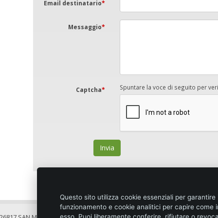
Email destinatario
*
Messaggio
*
Spuntare la voce di seguito per ver
Captcha
*
Invia
Questo sito utilizza cookie essenziali per garantire 
funzionamento e cookie analitici per capire come i
esso. Puoi liberamente conferire, rifiutare o revoc
- 26817 SAN MARTINO IN STRADA (LO)
Condiz