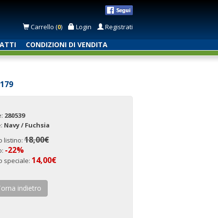
Carrello (
0
)
Login
Registrati
ATTI
CONDIZIONI DI VENDITA
179
e:
280539
e:
Navy / Fuchsia
18,00€
 listino:
-22%
o:
14,00€
o speciale:
orna indietro