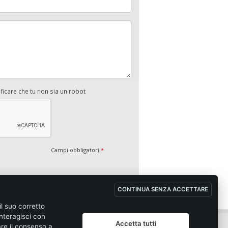
ificare che tu non sia un robot
Campi obbligatori
*
CONTINUA SENZA ACCETTARE
il suo corretto
nteragisci con
Accetta tutti
are il consenso a
ione di vendita
Privacy