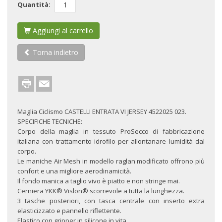
Quantità:
Aggiungi al carrello
Torna indietro
Maglia Ciclismo CASTELLI ENTRATA VI JERSEY 4522025 023.
SPECIFICHE TECNICHE:
Corpo della maglia in tessuto ProSecco di fabbricazione
italiana con trattamento idrofilo per allontanare lumidità dal
corpo.
Le maniche Air Mesh in modello raglan modificato offrono più
confort e una migliore aerodinamicità.
Il fondo manica a taglio vivo è piatto e non stringe mai.
Cerniera YKK® Vislon® scorrevole a tutta la lunghezza.
3 tasche posteriori, con tasca centrale con inserto extra
elasticizzato e pannello riflettente.
Elastico con gripper in silicone in vita.