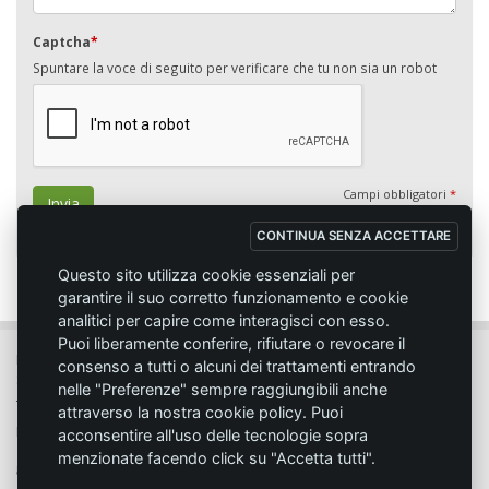
Captcha
*
Spuntare la voce di seguito per verificare che tu non sia un robot
Campi obbligatori
*
Invia
CONTINUA SENZA ACCETTARE
Questo sito utilizza cookie essenziali per
garantire il suo corretto funzionamento e cookie
analitici per capire come interagisci con esso.
Puoi liberamente conferire, rifiutare o revocare il
MC SPORT MARKET LODI - Via del Lavoro, 14 - 26817 SAN MARTINO IN
consenso a tutti o alcuni dei trattamenti entrando
STRADA (LO)
nelle "Preferenze" sempre raggiungibili anche
Tel. 0371.432774 - Fax 0371.432775 - Email:
info@emmecisport.com
attraverso la nostra cookie policy. Puoi
P.IVA 06749350150 - Iscriz. Trib. Lodi n° 4287 - C.C.I.A.A. n° 1122943
acconsentire all'uso delle tecnologie sopra
menzionate facendo click su "Accetta tutti".