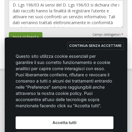
Campi obbligatori
*
Invia richiesta
CONTINUA SENZA ACCETTARE
Questo sito utilizza cookie essenziali per
garantire il suo corretto funzionamento e cookie
analitici per capire come interagisci con esso.
Puoi liberamente conferire, rifiutare o revocare il
MC SPORT MARKET LODI - Via del Lavoro, 14 - 26817 SAN MARTINO IN
consenso a tutti o alcuni dei trattamenti entrando
STRADA (LO)
nelle "Preferenze" sempre raggiungibili anche
Tel. 0371.432774 - Fax 0371.432775 - Email:
info@emmecisport.com
attraverso la nostra cookie policy. Puoi
P.IVA 06749350150 - Iscriz. Trib. Lodi n° 4287 - C.C.I.A.A. n° 1122943
acconsentire all'uso delle tecnologie sopra
menzionate facendo click su "Accetta tutti".
Condizione di vendita
Privacy
Accetta tutti
Modalità d'acquisto
Cookie policy