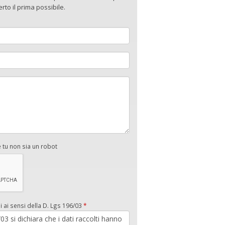
to il prima possibile.
e tu non sia un robot
i ai sensi della D. Lgs 196/03
*