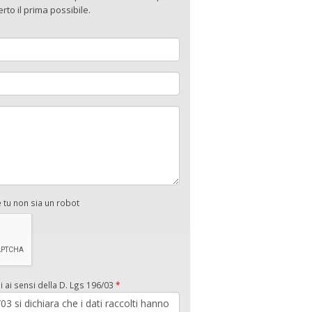
to il prima possibile.
e tu non sia un robot
i ai sensi della D. Lgs 196/03
*