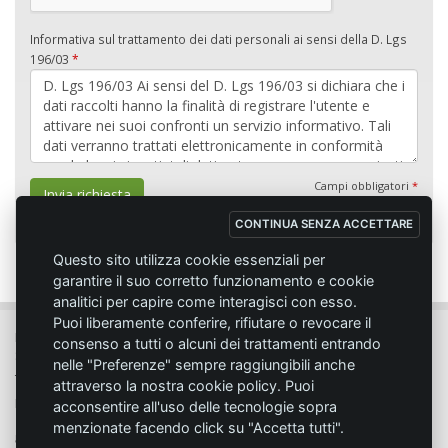
Informativa sul trattamento dei dati personali ai sensi della D. Lgs
196/03
*
Campi obbligatori
*
Invia richiesta
CONTINUA SENZA ACCETTARE
Questo sito utilizza cookie essenziali per
garantire il suo corretto funzionamento e cookie
analitici per capire come interagisci con esso.
Puoi liberamente conferire, rifiutare o revocare il
MC SPORT MARKET LODI - Via del Lavoro, 14 - 26817 SAN MARTINO IN
consenso a tutti o alcuni dei trattamenti entrando
STRADA (LO)
nelle "Preferenze" sempre raggiungibili anche
Tel. 0371.432774 - Fax 0371.432775 - Email:
info@emmecisport.com
attraverso la nostra cookie policy. Puoi
P.IVA 06749350150 - Iscriz. Trib. Lodi n° 4287 - C.C.I.A.A. n° 1122943
acconsentire all'uso delle tecnologie sopra
menzionate facendo click su "Accetta tutti".