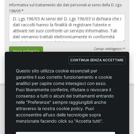
Informativa sul trattamento dei dati personali ai sensi della D. Lgs
196/03
*
Campi obbligatori
*
Invia richiesta
CONTINUA SENZA ACCETTARE
Questo sito utilizza cookie essenziali per
garantire il suo corretto funzionamento e cookie
analitici per capire come interagisci con esso.
Puoi liberamente conferire, rifiutare o revocare il
MC SPORT MARKET LODI - Via del Lavoro, 14 - 26817 SAN MARTINO IN
consenso a tutti o alcuni dei trattamenti entrando
STRADA (LO)
nelle "Preferenze" sempre raggiungibili anche
Tel. 0371.432774 - Fax 0371.432775 - Email:
info@emmecisport.com
attraverso la nostra cookie policy. Puoi
P.IVA 06749350150 - Iscriz. Trib. Lodi n° 4287 - C.C.I.A.A. n° 1122943
acconsentire all'uso delle tecnologie sopra
menzionate facendo click su "Accetta tutti".