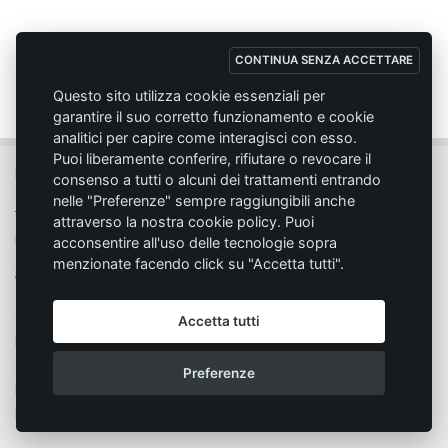
CONTINUA SENZA ACCETTARE
Questo sito utilizza cookie essenziali per
garantire il suo corretto funzionamento e cookie
analitici per capire come interagisci con esso.
Puoi liberamente conferire, rifiutare o revocare il
MC SPORT MARKET LODI - Via del Lavoro, 14 - 26817 SAN MARTINO IN
consenso a tutti o alcuni dei trattamenti entrando
STRADA (LO)
nelle "Preferenze" sempre raggiungibili anche
Tel. 0371.432774 - Fax 0371.432775 - Email:
info@emmecisport.com
attraverso la nostra cookie policy. Puoi
P.IVA 06749350150 - Iscriz. Trib. Lodi n° 4287 - C.C.I.A.A. n° 1122943
acconsentire all'uso delle tecnologie sopra
menzionate facendo click su "Accetta tutti".
Condizione di vendita
Privacy
Accetta tutti
Modalità d'acquisto
Cookie policy
Spedizione
Responsabilità
Preferenze
Pagamento
Segnala un problema
Diritto di recesso