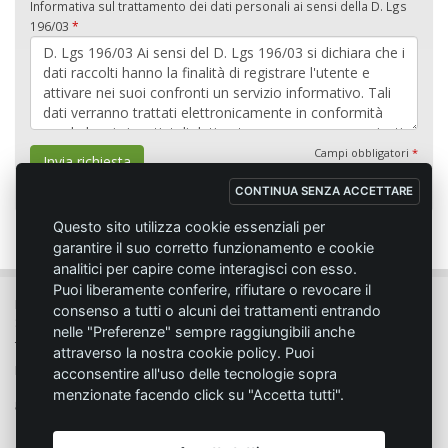
Informativa sul trattamento dei dati personali ai sensi della D. Lgs
196/03
*
Campi obbligatori
*
Invia richiesta
CONTINUA SENZA ACCETTARE
Questo sito utilizza cookie essenziali per
garantire il suo corretto funzionamento e cookie
analitici per capire come interagisci con esso.
Puoi liberamente conferire, rifiutare o revocare il
MC SPORT MARKET LODI - Via del Lavoro, 14 - 26817 SAN MARTINO IN
consenso a tutti o alcuni dei trattamenti entrando
STRADA (LO)
nelle "Preferenze" sempre raggiungibili anche
Tel. 0371.432774 - Fax 0371.432775 - Email:
info@emmecisport.com
attraverso la nostra cookie policy. Puoi
P.IVA 06749350150 - Iscriz. Trib. Lodi n° 4287 - C.C.I.A.A. n° 1122943
acconsentire all'uso delle tecnologie sopra
menzionate facendo click su "Accetta tutti".