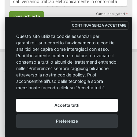
Campi obbligatori
*
Invia richiesta
CONTINUA SENZA ACCETTARE
Questo sito utilizza cookie essenziali per
garantire il suo corretto funzionamento e cookie
analitici per capire come interagisci con esso.
Puoi liberamente conferire, rifiutare o revocare il
MC SPORT MARKET LODI - Via del Lavoro, 14 - 26817 SAN MARTINO IN
consenso a tutti o alcuni dei trattamenti entrando
STRADA (LO)
nelle "Preferenze" sempre raggiungibili anche
Tel. 0371.432774 - Fax 0371.432775 - Email:
info@emmecisport.com
attraverso la nostra cookie policy. Puoi
P.IVA 06749350150 - Iscriz. Trib. Lodi n° 4287 - C.C.I.A.A. n° 1122943
acconsentire all'uso delle tecnologie sopra
menzionate facendo click su "Accetta tutti".
Condizione di vendita
Privacy
Accetta tutti
Modalità d'acquisto
Cookie policy
Spedizione
Responsabilità
Preferenze
Pagamento
Segnala un problema
Diritto di recesso