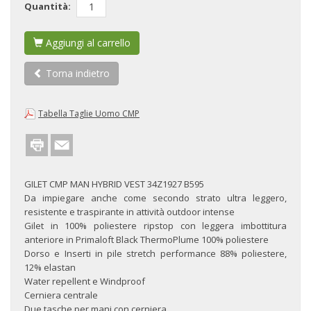
Quantità:
Aggiungi al carrello
Torna indietro
Tabella Taglie Uomo CMP
GILET CMP MAN HYBRID
VEST 34Z1927 B595
Da impiegare anche come secondo strato ultra leggero,
resistente e traspirante in attività outdoor intense
Gilet in 100% poliestere ripstop con leggera imbottitura
anteriore in Primaloft Black ThermoPlume 100% poliestere
Dorso e Inserti in pile stretch performance 88% poliestere,
12% elastan
Water repellent e Windproof
Cerniera centrale
Due tasche per mani con cerniera