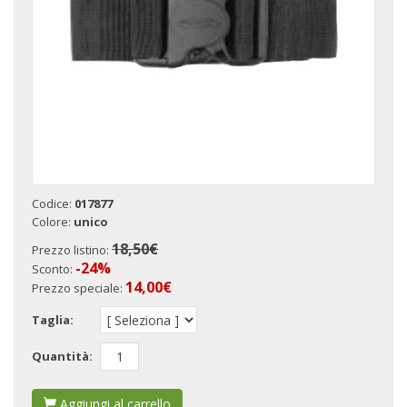
Codice:
017877
Colore:
unico
18,50€
Prezzo listino:
-24%
Sconto:
14,00
€
Prezzo speciale:
Taglia:
Quantità:
Aggiungi al carrello