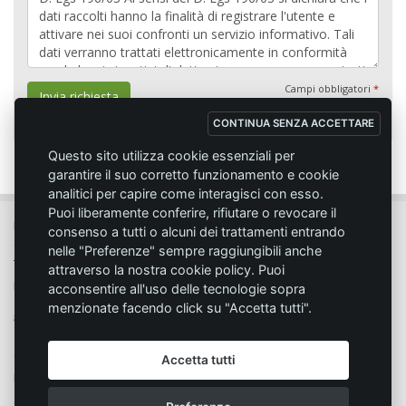
Campi obbligatori
*
Invia richiesta
CONTINUA SENZA ACCETTARE
Questo sito utilizza cookie essenziali per
garantire il suo corretto funzionamento e cookie
analitici per capire come interagisci con esso.
Puoi liberamente conferire, rifiutare o revocare il
MC SPORT MARKET LODI - Via del Lavoro, 14 - 26817 SAN MARTINO IN
consenso a tutti o alcuni dei trattamenti entrando
STRADA (LO)
nelle "Preferenze" sempre raggiungibili anche
Tel. 0371.432774 - Fax 0371.432775 - Email:
info@emmecisport.com
attraverso la nostra cookie policy. Puoi
P.IVA 06749350150 - Iscriz. Trib. Lodi n° 4287 - C.C.I.A.A. n° 1122943
acconsentire all'uso delle tecnologie sopra
menzionate facendo click su "Accetta tutti".
Condizione di vendita
Privacy
Accetta tutti
Modalità d'acquisto
Cookie policy
Spedizione
Responsabilità