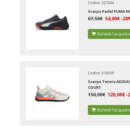
Codice: 327204
Scarpe Padel PUMA N
67,50€
54,00€ -20
Richiedi l'acquisto
Codice: 319339
Scarpe Tennis ADIDA
COURT
150,00€
120,00€ -
Richiedi l'acquisto