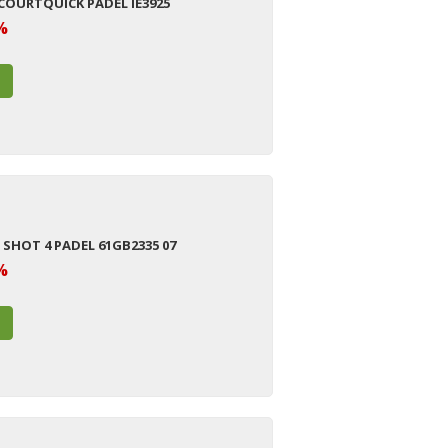
 COURTQUICK PADEL IE3925
%
 SHOT 4 PADEL 61GB2335 07
%