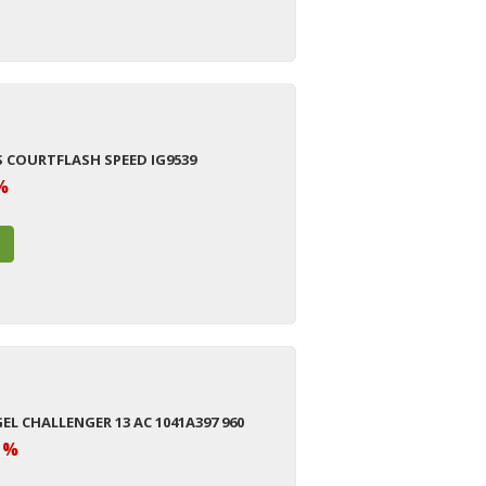
S COURTFLASH SPEED IG9539
%
GEL CHALLENGER 13 AC 1041A397 960
1%