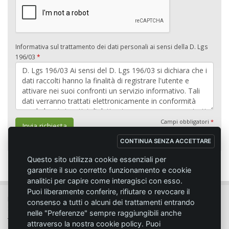
Informativa sul trattamento dei dati personali ai sensi della D. Lgs
196/03
*
Campi obbligatori
*
Invia richiesta
CONTINUA SENZA ACCETTARE
Questo sito utilizza cookie essenziali per
garantire il suo corretto funzionamento e cookie
analitici per capire come interagisci con esso.
Puoi liberamente conferire, rifiutare o revocare il
MC SPORT MARKET LODI - Via del Lavoro, 14 - 26817 SAN MARTINO IN
consenso a tutti o alcuni dei trattamenti entrando
STRADA (LO)
nelle "Preferenze" sempre raggiungibili anche
Tel. 0371.432774 - Fax 0371.432775 - Email:
info@emmecisport.com
attraverso la nostra cookie policy. Puoi