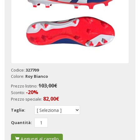
Codice:
327709
Colore:
Roy Bianco
103,00€
Prezzo listino:
-20%
Sconto:
82,00
€
Prezzo speciale:
Taglia:
Quantità:
Aggiungi al carrello