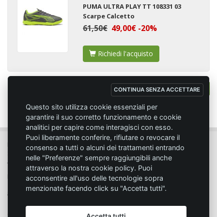
PUMA ULTRA PLAY TT 108331 03
Scarpe Calcetto
61,50€
49,00€ -20%
Richiedi l'acquisto
Totale:
15
articoli
1
CONTINUA SENZA ACCETTARE
Questo sito utilizza cookie essenziali per
garantire il suo corretto funzionamento e cookie
analitici per capire come interagisci con esso.
Puoi liberamente conferire, rifiutare o revocare il
MC SPORT MARKET LODI - Via del Lavoro, 14 - 26817 SAN MARTINO IN
consenso a tutti o alcuni dei trattamenti entrando
STRADA (LO)
nelle "Preferenze" sempre raggiungibili anche
Tel. 0371.432774 - Fax 0371.432775 - Email:
info@emmecisport.com
attraverso la nostra cookie policy. Puoi
P.IVA 06749350150 - Iscriz. Trib. Lodi n° 4287 - C.C.I.A.A. n° 1122943
acconsentire all'uso delle tecnologie sopra
menzionate facendo click su "Accetta tutti".
Condizione di vendita
Privacy
Accetta tutti