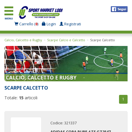
MENU
Carrello (
0
)
Login
Registrati
Calcio, Calcetto e Rugby
Scarpe Calcio e Calcetto
Scarpe Calcetto
CALCIO, CALCETTO E RUGBY
SCARPE CALCETTO
Totale:
15
articoli
1
Codice: 321337
ADIDAS COPA PURE 4 TF GZ2547