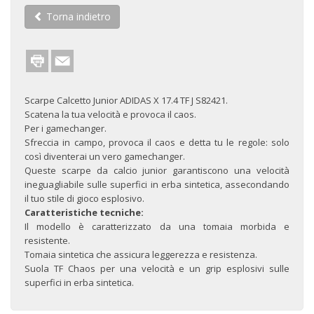
Torna indietro
Scarpe Calcetto Junior ADIDAS X 17.4 TF J S82421.
Scatena la tua velocità e provoca il caos.
Per i gamechanger.
Sfreccia in campo, provoca il caos e detta tu le regole: solo
così diventerai un vero gamechanger.
Queste scarpe da calcio junior garantiscono una velocità
ineguagliabile sulle superfici in erba sintetica, assecondando
il tuo stile di gioco esplosivo.
Caratteristiche tecniche:
Il modello è caratterizzato da una tomaia morbida e
resistente.
Tomaia sintetica che assicura leggerezza e resistenza.
Suola TF Chaos per una velocità e un grip esplosivi sulle
superfici in erba sintetica.