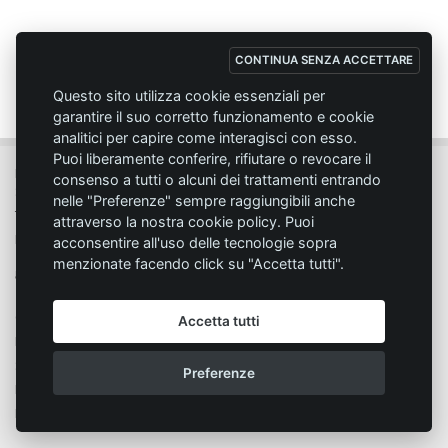
CONTINUA SENZA ACCETTARE
Questo sito utilizza cookie essenziali per
garantire il suo corretto funzionamento e cookie
analitici per capire come interagisci con esso.
Puoi liberamente conferire, rifiutare o revocare il
MC SPORT MARKET LODI - Via del Lavoro, 14 - 26817 SAN MARTINO IN
consenso a tutti o alcuni dei trattamenti entrando
STRADA (LO)
nelle "Preferenze" sempre raggiungibili anche
Tel. 0371.432774 - Fax 0371.432775 - Email:
info@emmecisport.com
attraverso la nostra cookie policy. Puoi
P.IVA 06749350150 - Iscriz. Trib. Lodi n° 4287 - C.C.I.A.A. n° 1122943
acconsentire all'uso delle tecnologie sopra
menzionate facendo click su "Accetta tutti".
Condizione di vendita
Privacy
Accetta tutti
Modalità d'acquisto
Cookie policy
Spedizione
Responsabilità
Preferenze
Pagamento
Segnala un problema
Diritto di recesso