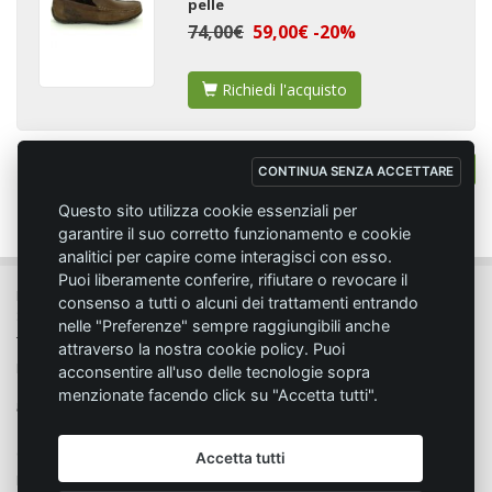
pelle
74,00€
59,00€ -20%
Richiedi l'acquisto
Totale:
9
articoli
1
CONTINUA SENZA ACCETTARE
Questo sito utilizza cookie essenziali per
garantire il suo corretto funzionamento e cookie
analitici per capire come interagisci con esso.
Puoi liberamente conferire, rifiutare o revocare il
MC SPORT MARKET LODI - Via del Lavoro, 14 - 26817 SAN MARTINO IN
consenso a tutti o alcuni dei trattamenti entrando
STRADA (LO)
nelle "Preferenze" sempre raggiungibili anche
Tel. 0371.432774 - Fax 0371.432775 - Email:
info@emmecisport.com
attraverso la nostra cookie policy. Puoi
P.IVA 06749350150 - Iscriz. Trib. Lodi n° 4287 - C.C.I.A.A. n° 1122943
acconsentire all'uso delle tecnologie sopra
menzionate facendo click su "Accetta tutti".
Condizione di vendita
Privacy
Accetta tutti
Modalità d'acquisto
Cookie policy