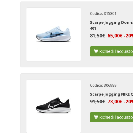
Codice: 015801
Scarpe Jogging Don
401
81,50€
65,00€ -20
Richiedi l'acquisto
Codice: 306989
Scarpe Jogging NIKE 
91,50€
73,00€ -20
Richiedi l'acquisto