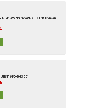
na NIKE WMNS DOWNSHIFTER FD6476
%
QUEST 6 FD6033 001
%