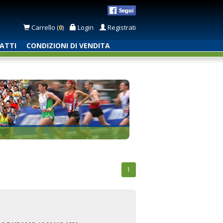
Carrello (
0
)
Login
Registrati
ATTI
CONDIZIONI DI VENDITA
1