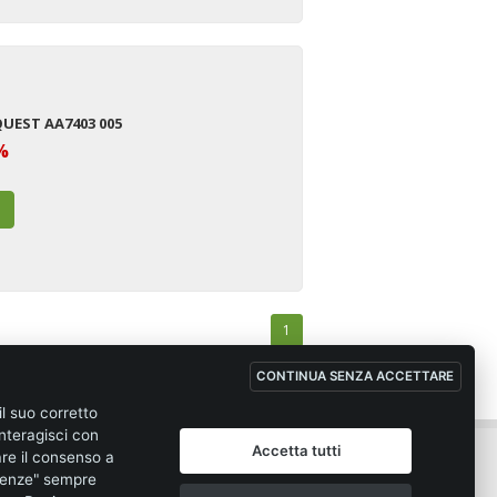
QUEST AA7403 005
%
1
CONTINUA SENZA ACCETTARE
il suo corretto
nteragisci con
Accetta tutti
ione di vendita
Privacy
are il consenso a
erenze" sempre
tà d'acquisto
Cookie policy