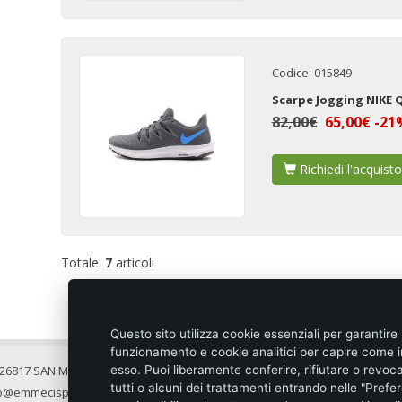
Codice: 015849
Scarpe Jogging NIKE 
82,00€
65,00€ -21
Richiedi l'acquisto
Totale:
7
articoli
Questo sito utilizza cookie essenziali per garantire 
funzionamento e cookie analitici per capire come i
- 26817 SAN MARTINO IN STRADA (LO)
Condiz
esso. Puoi liberamente conferire, rifiutare o revoc
tutti o alcuni dei trattamenti entrando nelle "Pref
fo@emmecisport.com
Modali