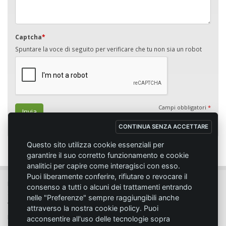
Captcha
*
Spuntare la voce di seguito per verificare che tu non sia un robot
Campi obbligatori
*
Invia
CONTINUA SENZA ACCETTARE
Questo sito utilizza cookie essenziali per
garantire il suo corretto funzionamento e cookie
analitici per capire come interagisci con esso.
Puoi liberamente conferire, rifiutare o revocare il
MC SPORT MARKET LODI - Via del Lavoro, 14 - 26817 SAN MARTINO IN
consenso a tutti o alcuni dei trattamenti entrando
STRADA (LO)
nelle "Preferenze" sempre raggiungibili anche
Tel. 0371.432774 - Fax 0371.432775 - Email:
info@emmecisport.com
attraverso la nostra cookie policy. Puoi
P.IVA 06749350150 - Iscriz. Trib. Lodi n° 4287 - C.C.I.A.A. n° 1122943
acconsentire all'uso delle tecnologie sopra