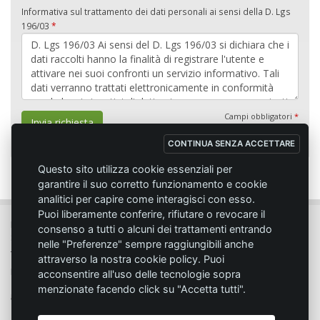
Informativa sul trattamento dei dati personali ai sensi della D. Lgs
196/03
*
Campi obbligatori
*
Invia richiesta
CONTINUA SENZA ACCETTARE
Questo sito utilizza cookie essenziali per
garantire il suo corretto funzionamento e cookie
analitici per capire come interagisci con esso.
Puoi liberamente conferire, rifiutare o revocare il
MC SPORT MARKET LODI - Via del Lavoro, 14 - 26817 SAN MARTINO IN
consenso a tutti o alcuni dei trattamenti entrando
STRADA (LO)
nelle "Preferenze" sempre raggiungibili anche
Tel. 0371.432774 - Fax 0371.432775 - Email:
info@emmecisport.com
attraverso la nostra cookie policy. Puoi
P.IVA 06749350150 - Iscriz. Trib. Lodi n° 4287 - C.C.I.A.A. n° 1122943
acconsentire all'uso delle tecnologie sopra
menzionate facendo click su "Accetta tutti".