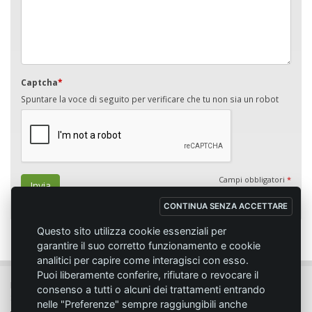
Captcha
*
Spuntare la voce di seguito per verificare che tu non sia un robot
Campi obbligatori
*
Invia
CONTINUA SENZA ACCETTARE
Questo sito utilizza cookie essenziali per
garantire il suo corretto funzionamento e cookie
analitici per capire come interagisci con esso.
Puoi liberamente conferire, rifiutare o revocare il
MC SPORT MARKET LODI - Via del Lavoro, 14 - 26817 SAN MARTINO IN
consenso a tutti o alcuni dei trattamenti entrando
STRADA (LO)
nelle "Preferenze" sempre raggiungibili anche