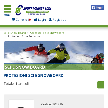
MENU
Carrello (
0
)
Login
Registrati
Sci e Snow Board
Accessori Sci e Snowboard
Protezioni Sci e Snowboard
SCI E SNOW BOARD
PROTEZIONI SCI E SNOWBOARD
Totale:
1
articoli
1
Codice: 302716