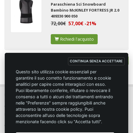
Paraschiena Sci Snowboard
Bambino McKINLEY FORTRESS JR 2.0
409330 900 050
72,00€
57,00€ -21%
Richiedi l'acquisto
Totale:
1
articoli
1
CONTINUA SENZA ACCETTARE
Questo sito utilizza cookie essenziali per
garantire il suo corretto funzionamento e cookie
analitici per capire come interagisci con esso.
Puoi liberamente conferire, rifiutare o revocare il
MC SPORT MARKET LODI - Via del Lavoro, 14 - 26817 SAN MARTINO IN
consenso a tutti o alcuni dei trattamenti entrando
STRADA (LO)
nelle "Preferenze" sempre raggiungibili anche
Tel. 0371.432774 - Fax 0371.432775 - Email:
info@emmecisport.com
attraverso la nostra cookie policy. Puoi
P.IVA 06749350150 - Iscriz. Trib. Lodi n° 4287 - C.C.I.A.A. n° 1122943
acconsentire all'uso delle tecnologie sopra
menzionate facendo click su "Accetta tutti".