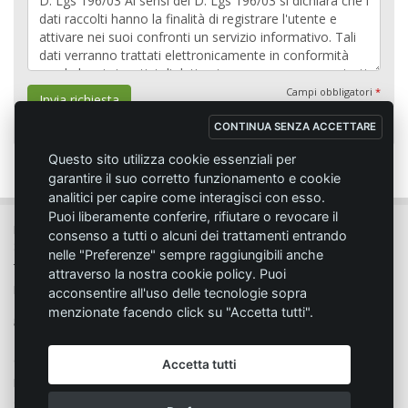
Campi obbligatori
*
Invia richiesta
CONTINUA SENZA ACCETTARE
Questo sito utilizza cookie essenziali per
garantire il suo corretto funzionamento e cookie
analitici per capire come interagisci con esso.
Puoi liberamente conferire, rifiutare o revocare il
MC SPORT MARKET LODI - Via del Lavoro, 14 - 26817 SAN MARTINO IN
consenso a tutti o alcuni dei trattamenti entrando
STRADA (LO)
nelle "Preferenze" sempre raggiungibili anche
Tel. 0371.432774 - Fax 0371.432775 - Email:
info@emmecisport.com
attraverso la nostra cookie policy. Puoi
P.IVA 06749350150 - Iscriz. Trib. Lodi n° 4287 - C.C.I.A.A. n° 1122943
acconsentire all'uso delle tecnologie sopra
menzionate facendo click su "Accetta tutti".
Condizione di vendita
Privacy
Accetta tutti
Modalità d'acquisto
Cookie policy
Spedizione
Responsabilità